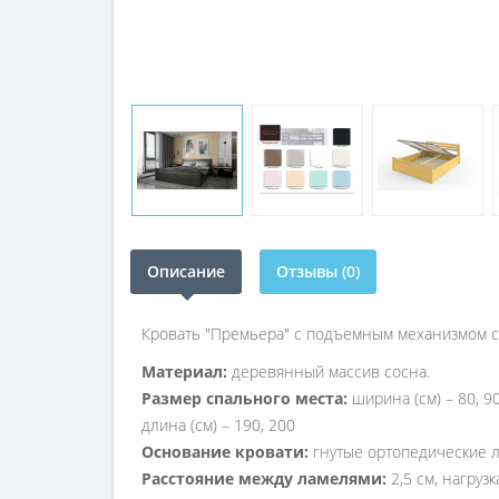
Описание
Отзывы (0)
Кровать "Премьера" с подъемным механизмом 
Материал:
деревянный массив сосна.
Размер спального места:
ширина (см) – 80, 90
длина (см) – 190, 200
Основание кровати:
гнутые ортопедические 
Расстояние между ламелями:
2,5 см, нагруз