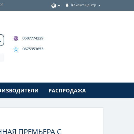
ог
Клиент-центр
0507774229
0675353653
ОИЗВОДИТЕЛИ
РАСПРОДАЖА
ННАЯ ПРЕМЬЕРА С