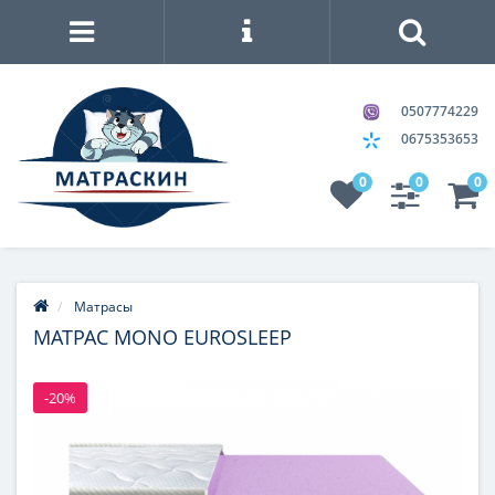
0507774229
0675353653
0
0
0
Матрасы
МАТРАС MONO EUROSLEEP
-20%