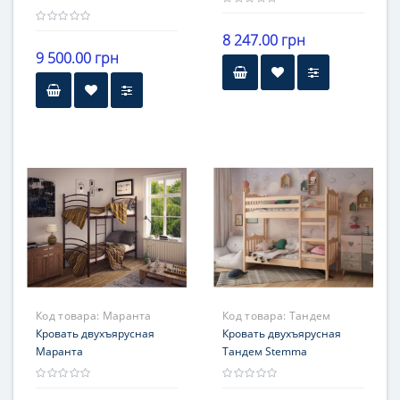
8 247.00 грн
9 500.00 грн
Бренд
Скиф
материал
сосна
Гарантия
12 месяцев
Код товара:
Маранта
Код товара:
Тандем
Кровать двухъярусная
Stemma
Кровать двухъярусная
Маранта
Тандем Stemma