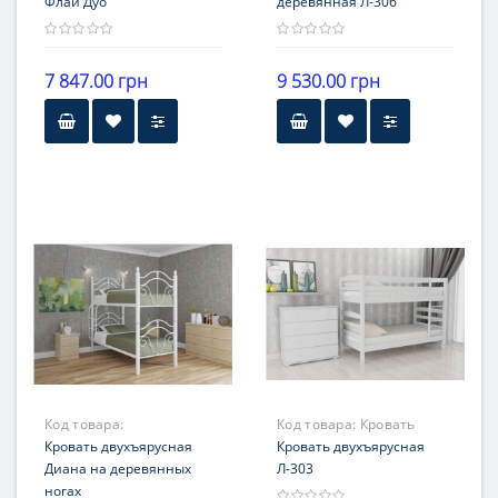
Флай Дуо
деревянная Л-306
деревянная Л-306
7 847.00 грн
9 530.00 грн
Высота
174 см
Гарантия
12 месяцев
Код товара:
Код товара:
Кровать
Металлдизайн
Кровать двухъярусная
Л-303
Кровать двухъярусная
Диана на деревянных
Л-303
ногах