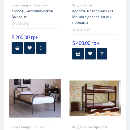
Код товара:
Амарант
Код товара:
Кровать металлическая
Металлдизайн
Кровать металлическая
Амарант
Монро с деревянными
ножками
5 200.00 грн
5 400.00 грн
Высота
30 см от пола
Гарантия
12 месяцев
Код товара:
Релакс
Код товара:
Кровать