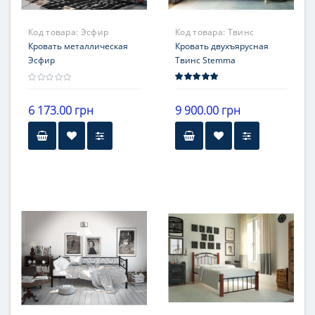
Код товара:
Эсфир
Код товара:
Твинс
Кровать металлическая
Stemma
Кровать двухъярусная
Эсфир
Твинс Stemma
6 173.00 грн
9 900.00 грн
Высота
30 см от пола
Гарантия
12 месяцев