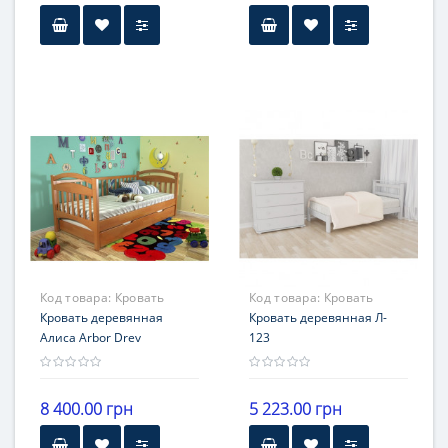
материал
Бренд
металл
Олимп
Гарантия
материал
12 месяцев
бук
Гарантия
12 месяцев
Код товара:
Кровать
Код товара:
Кровать
Алиса
Кровать деревянная
деревянная Л- 123
Кровать деревянная Л-
Алиса Arbor Drev
123
8 400.00 грн
5 223.00 грн