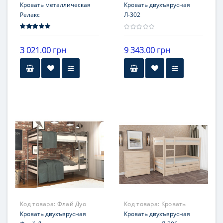
Кровать металлическая
Л-302
Кровать двухъярусная
Релакс
Л-302
3 021.00 грн
9 343.00 грн
Высота
Бренд
30 см
Скиф
Гарантия
материал
12 месяцев
сосна
Гарантия
12 месяцев
Код товара:
Флай Дуо
Код товара:
Кровать
Кровать двухъярусная
двухъярусная
Кровать двухъярусная