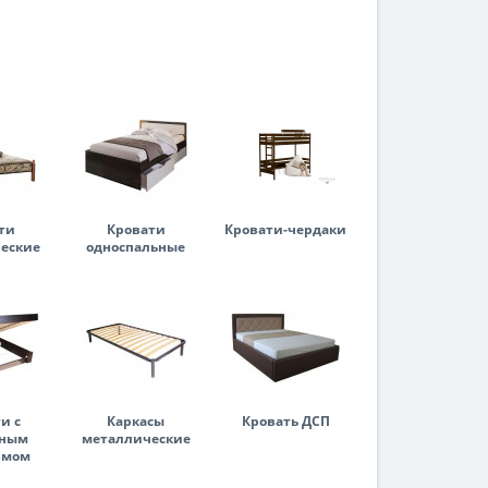
ти
Кровати
Кровати-чердаки
еские
односпальные
и с
Каркасы
Кровать ДСП
мным
металлические
змом