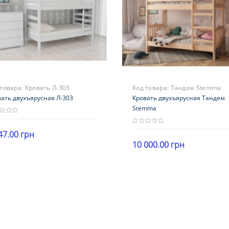
 товара:
Кровать Л-303
Код товара:
Тандем Stemma
ать двухъярусная Л-303
Кровать двухъярусная Тандем
Stemma
47.00 грн
10 000.00 грн
нд
В корзину
ф
В корзину
ериал
на
антия
месяцев