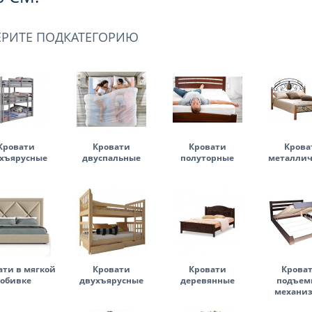
ЕРИТЕ ПОДКАТЕГОРИЮ
Кровати
Кровати
Кровати
Крова
хъярусные
двуспальные
полуторные
металлич
ати в мягкой
Кровати
Кровати
Кроват
обивке
двухъярусные
деревянные
подъе
механи