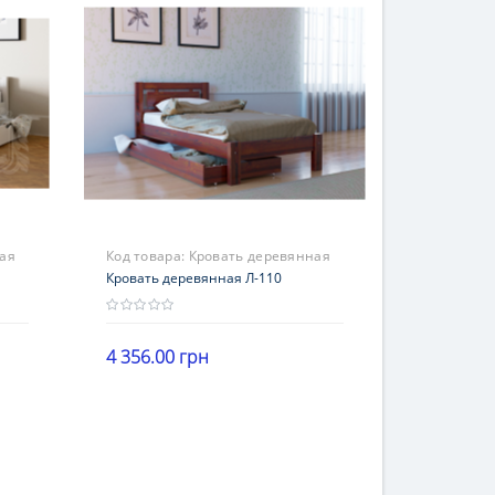
ая
Код товара:
Кровать деревянная
Л-110
Кровать деревянная Л-110
4 356.00 грн
В корзину