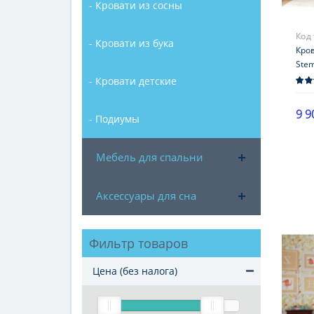
- Кровати из сосны
Код
- Кровати из бука
Кро
Ste
- Кровати детские
9 9
- Подиумы
Мебель для спальни
Аксессуары для сна
Фильтр товаров
Цена (без налога)