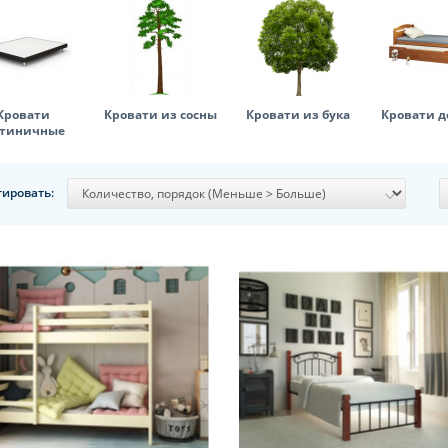
Кровати
Кровати из сосны
Кровати из бука
Кровати д
стиничные
тировать: