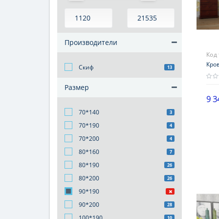
Производители
Код
Кров
Скиф
13
Размер
9 3
Бре
70*140
3
Ски
70*190
4
мат
70*200
4
сос
80*160
7
Гар
80*190
26
12 
80*200
26
90*190
90*200
28
100*190
10