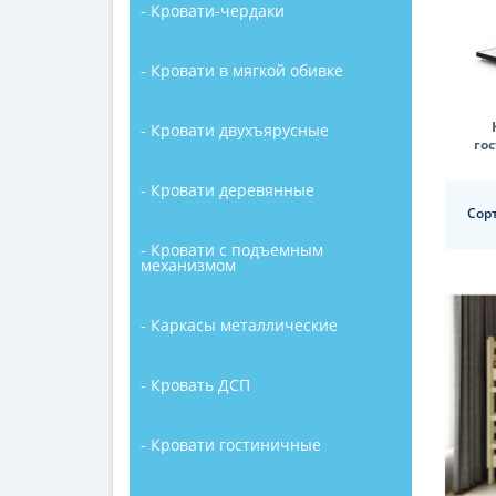
- Кровати-чердаки
- Кровати в мягкой обивке
- Кровати двухъярусные
го
- Кровати деревянные
Сор
- Кровати с подъемным
механизмом
- Каркасы металлические
- Кровать ДСП
- Кровати гостиничные