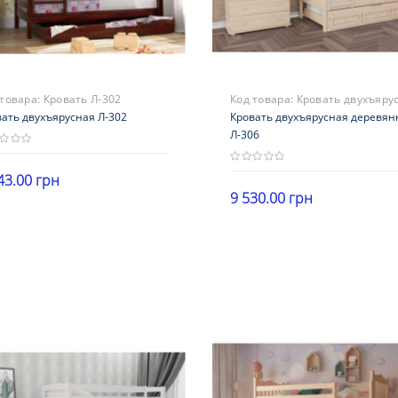
 товара:
Кровать Л-302
Код товара:
Кровать двухъяру
ать двухъярусная Л-302
деревянная Л-306
Кровать двухъярусная деревян
Л-306
43.00 грн
9 530.00 грн
нд
В корзину
ф
В корзину
ериал
на
антия
месяцев