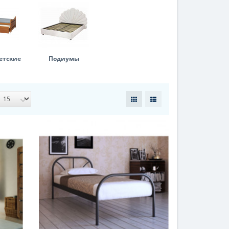
етские
Подиумы