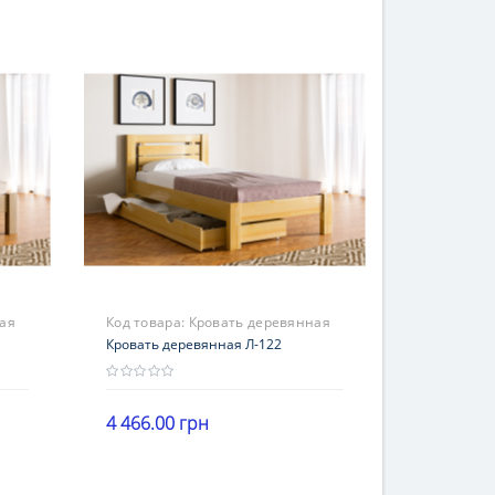
ая
Код товара:
Кровать деревянная
Л-122
Кровать деревянная Л-122
4 466.00 грн
В корзину