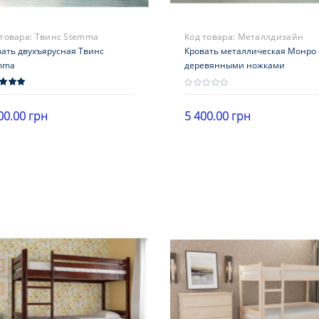
 товара:
Твинс Stemma
Код товара:
Металлдизайн
вать двухъярусная Твинс
Кровать металлическая Монро 
mma
деревянными ножками
00.00 грн
5 400.00 грн
В корзину
В корзину