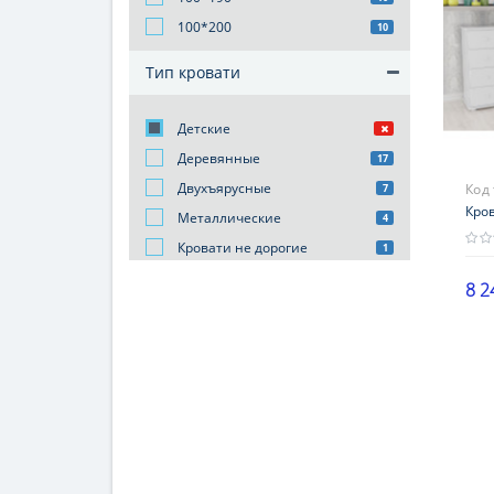
100*200
10
Тип кровати
Детские
Деревянные
17
Двухъярусные
Код
7
Кров
Металлические
4
Кровати не дорогие
1
8 2
Бре
Ски
мат
сос
Гар
12 