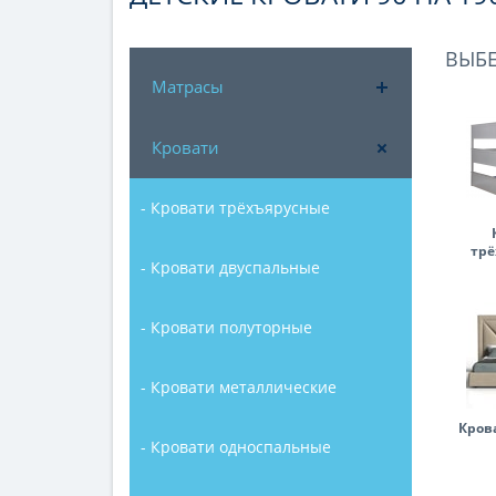
ВЫБ
Матрасы
Кровати
- Кровати трёхъярусные
трё
- Кровати двуспальные
- Кровати полуторные
- Кровати металлические
Кров
- Кровати односпальные