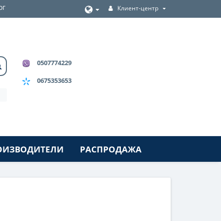
ог
Клиент-центр
0507774229
0675353653
ОИЗВОДИТЕЛИ
РАСПРОДАЖА