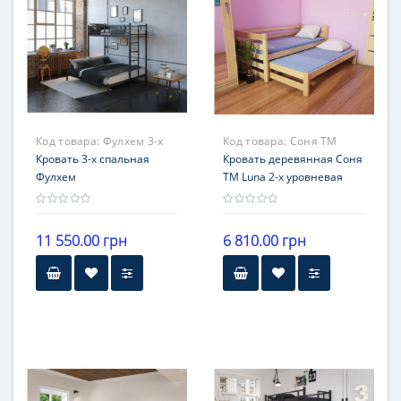
металл
Гарантия
12 месяцев
Код товара:
Фулхем 3-х
Код товара:
Соня ТМ
спальная
Кровать 3-х спальная
Луна
Кровать деревянная Соня
Фулхем
ТМ Luna 2-х уровневая
11 550.00 грн
6 810.00 грн
Бренд
Бренд
Тенеро
Луна
материал
материал
металл
бук
Гарантия
Гарантия