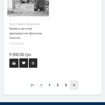
Код товара:
Джуниор
Кровать детская
двухъярусная Джуниор
Stemma
9 900.00 грн
|<
<
1
2
3
4