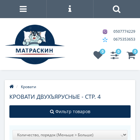
0507774229
0675353653
0
0
0
Кровати
КРОВАТИ ДВУХЪЯРУСНЫЕ - СТР. 4
Фильтр товаров