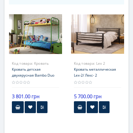
Код товара:
Кровать
Код товара:
Lex 2
детская Bambo Duo
Кровать детская
Кровать металлическая
двухярусная Bambo Duo
Lex-2/ Лекс- 2
3 801.00 грн
5 700.00 грн
Бренд
Высота
Метакам
30 см
материал
Гарантия