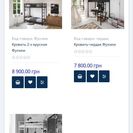
12 месяцев
12 месяцев
Код товара:
Фулхем
Код товара:
чердак
Кровать 2-х ярусная
Фулхем
Кровать-чердак Фулхем
Фулхем
7 800.00 грн
8 900.00 грн
Бренд
Бренд
Тенеро
Тенеро
материал
материал
металл
металл
Гарантия
Гарантия
12 месяцев
12 месяцев