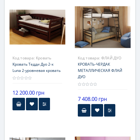
металл
12 месяцев
Гарантия
12 месяцев
Код товара:
Кровать
Код товара:
ФЛАЙ ДУО
Тедди Дуо 2-х уровневая
Кровать Тедди Дуо 2-х
КРОВАТЬ-ЧЕРДАК
кровать
Luna 2-уровневая кровать
МЕТАЛЛИЧЕСКАЯ ФЛАЙ
ДУО
12 200.00 грн
7 408.00 грн
Гарантия
Бренд
12 месяцев
Метакам
материал