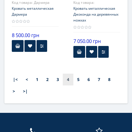
Код товара:
Дармера
Код товара:
Кровать металлическая
Металлдизайн
Кровать металлическая
Дармера
Джоконда на деревянных
ножках
8 500.00 грн
7 050.00 грн
Высота
Высота
30 см от пола
30 см от пола
Гарантия
|<
<
1
2
3
4
5
6
7
8
12 месяцев
>
>|