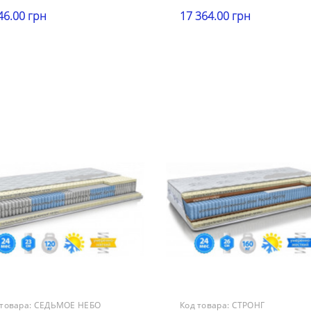
46.00 грн
17 364.00 грн
ота
Высота
В корзину
В корзину
 см
21-25 см
рузка
Нагрузка
00 кг
101-120 кг
ткость
Жесткость
ткие
средней жесткости
антия
Гарантия
месяцев
18 месяцев
 товара:
СЕДЬМОЕ НЕБО
Код товара:
СТРОНГ