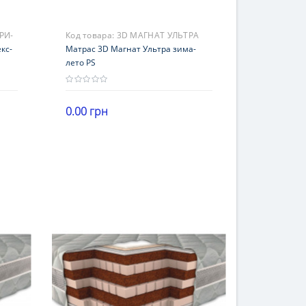
РИ-
Код товара:
3D МАГНАТ УЛЬТРА
S
кс-
ЗИМА-ЛЕТО PS
Матрас 3D Магнат Ультра зима-
лето PS
0.00 грн
Высота
В корзину
21-25 см
Нагрузка
101-120 кг
Жесткость
средней жесткости
Гарантия
18 мес