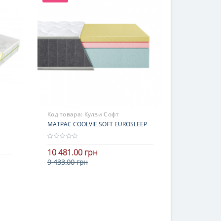
18 месяцев
Код товара:
Кулви Софт
МАТРАС COOLVIE SOFT EUROSLEEP
10 481.00 грн
9 433.00 грн
Высота
В корзину
21-25 см
Нагрузка
более 140 кг