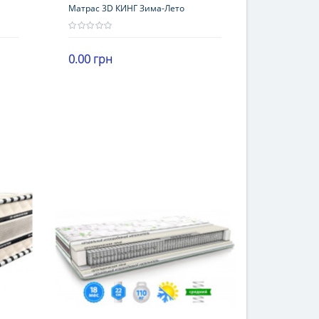
Матрас 3D КИНГ Зима-Лето
0.00 грн
Высота
В корзину
21-25 см
Нагрузка
101-120 кг
Жесткость
жесткие
Гарантия
18 месяцев