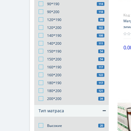
90*190
114
90*200
118
Код
120*190
99
КОК
Мат
зима
120*200
102
140*190
108
140*200
111
0.0
150*190
54
Выс
150*200
54
21-2
160*190
117
Наг
160*200
122
101-
180*190
117
Жес
180*200
121
сто
200*200
34
Гар
18 
Тип матраса
Высокие
20