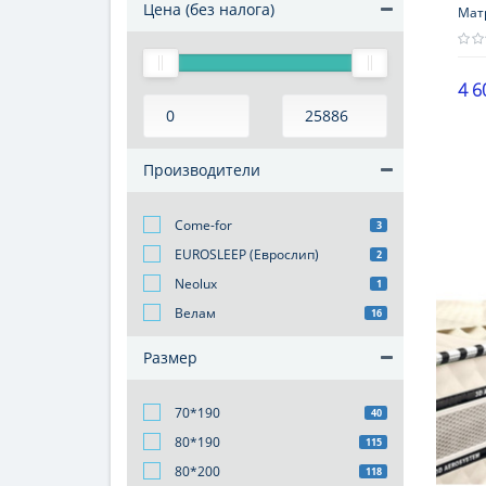
Цена (без налога)
Мат
4 6
Выс
21-2
Производители
Наг
101-
Come-for
3
Жес
мяг
EUROSLEEP (Еврослип)
2
Гар
Neolux
1
18 
Велам
16
Размер
70*190
40
80*190
115
80*200
118