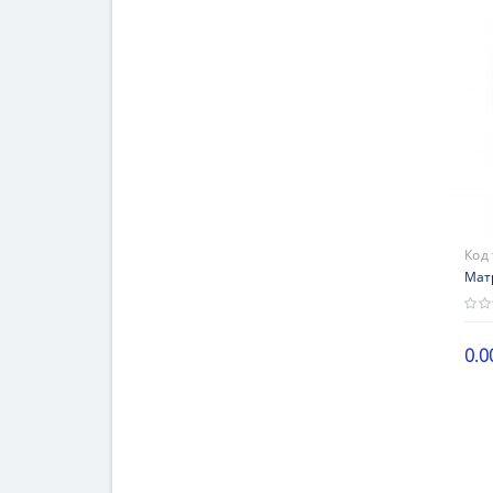
18 
Код
Мат
0.0
Выс
21-2
Наг
101-