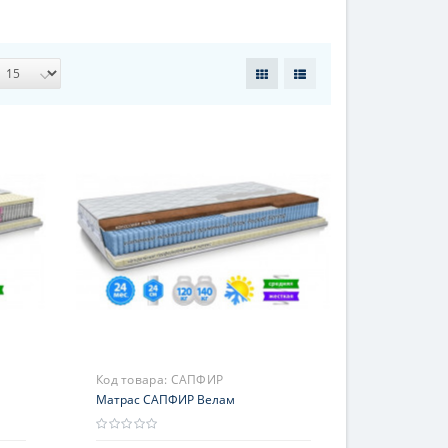
Код товара:
САПФИР
Матрас САПФИР Велам