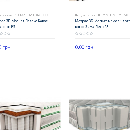
 товара:
3D МАГНАТ ЛАТЕКС-
Код товара:
3D МАГНАТ МЕМО
ОС ЗИМА-ЛЕТО PS
рас 3D Магнат Латекс-Кокос
ЛАТЕКС- КОКОС ЗИМА-ЛЕТО P
Матрас 3D Магнат мемори-лате
-лето PS
кокос Зима-Лето PS
0 грн
0.00 грн
ота
Высота
В корзину
В корзину
5 см
21-25 см
рузка
Нагрузка
120 кг
101-120 кг
ткость
Жесткость
роны с разной жесткостью
стороны с разной жесткостью
антия
Гарантия
месяцев
18 месяцев