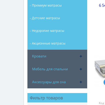
6 5
- Премиум матрасы
Выс
9-15
- Детские матрасы
Наг
до 1
- Недорогие матрасы
Жес
жес
- Акционные матрасы
Гар
18 
Кровати
Мебель для спальни
Аксессуары для сна
Фильтр товаров
Код