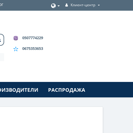
ог
Клиент-центр
0507774229
0675353653
ОИЗВОДИТЕЛИ
РАСПРОДАЖА