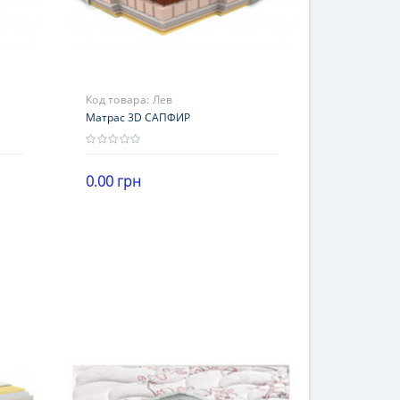
Код товара:
Лев
Матрас 3D САПФИР
0.00 грн
Высота
В корзину
16-20 см
Нагрузка
101-120 кг
Жесткость
стороны с разной жесткостью
Гарантия
18 месяцев