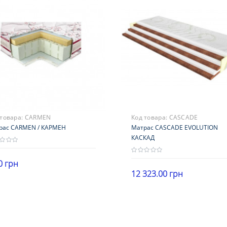
месяцев
18 месяцев
 товара:
CARMEN
Код товара:
CASCADE
рас CARMEN / КАРМЕН
Матрас CASCADE EVOLUTION
КАСКАД
0 грн
12 323.00 грн
ота
В корзину
Высота
5 см
В корзину
16-20 см
рузка
Нагрузка
120 кг
121-140 кг