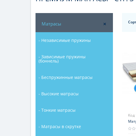
Сор
Матрасы
- Независимые пружины
- Зависимые пружины
(боннель)
- Беспружинные матрасы
- Высокие матрасы
- Тонкие матрасы
Код
Мат
- Матрасы в скрутке