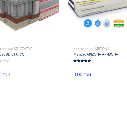
 товара:
3D СТАТУС
Код товара:
ARIZONA
рас 3D СТАТУС
Матрас ARIZONA АРИЗОНА
0 грн
0.00 грн
ота
Высота
В корзину
В корзину
5 см
21-25 см
рузка
Нагрузка
120 кг
более 140 кг
ткость
Жесткость
роны с разной жесткостью
стороны с разной жесткостью
антия
Гарантия