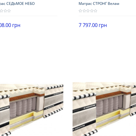
рас СЕДЬМОЕ НЕБО
Матрас СТРОНГ Велам
08.00 грн
7 797.00 грн
ота
Высота
В корзину
В корзину
5 см
более 25 см
рузка
Нагрузка
120 кг
более 140 кг
ткость
Жесткость
кие
умеренно жесткие
антия
Гарантия
месяцев
18 месяцев