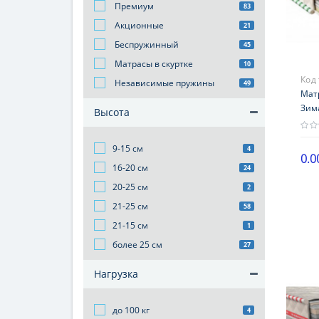
Премиум
83
Акционные
21
Беспружинный
45
Матрасы в скуртке
10
Код
Независимые пружины
49
КОК
Мат
Зим
Высота
9-15 см
4
0.0
16-20 см
24
Выс
20-25 см
2
21-2
21-25 см
58
Наг
21-15 см
1
101-
более 25 см
27
Жес
сто
Нагрузка
Гар
18 
до 100 кг
4