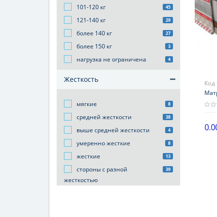
101-120 кг
45
121-140 кг
29
более 140 кг
27
более 150 кг
3
нагрузка не ограничена
4
Жесткость
Код
Мат
мягкие
8
средней жесткости
38
0.0
выше средней жесткости
4
Выс
умеренно жесткие
8
21-2
жесткие
13
Наг
стороны с разной
39
101-
жесткостью
Жес
сто
Гар