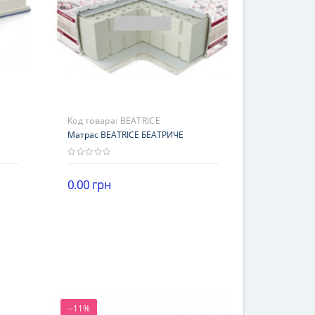
Код товара:
BEATRICE
Матрас BEATRICE БЕАТРИЧЕ
0.00 грн
Высота
В корзину
16-20 см
Нагрузка
101-120 кг
Жесткость
мягкие
--11%
Гарантия