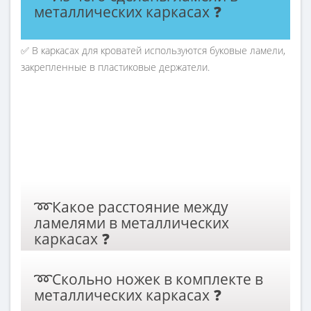
металлических каркасах ❓
✅ В каркасах для кроватей используются буковые ламели,
закрепленные в пластиковые держатели.
➿Какое расстояние между
ламелями в металлических
каркасах ❓
✅ От 6,5 см до 2,5 см. Чем меньше расстояние, тем лучше
➿Скольно ножек в комплекте в
для вашего ортопедического матраса.
металлических каркасах ❓