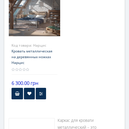
Гарантия
12 месяцев
Код товара:
Нарцис
Кровать металлическая
на деревянных ножках
Нарцис
6 300.00 грн
Высота
30 см от пола
Гарантия
Каркас для кровати
12 месяцев
металлический – это