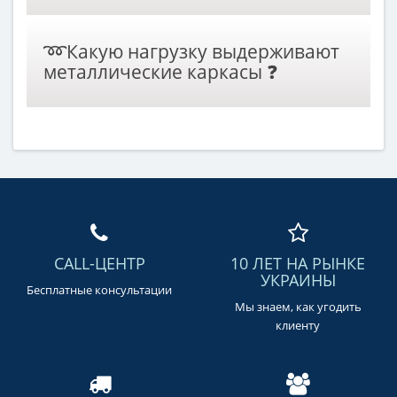
✅ В односпальном каркасе 5 ножек, двухспальном 6-8
➿Какую нагрузку выдерживают
ножек.
металлические каркасы ❓
✅ Каркасы с меньшим расстоянием ламелей и
ортопедическим матрасом
выдерживают нагрузку до 180-
200 кг.
CALL-ЦЕНТР
10 ЛЕТ НА РЫНКЕ
УКРАИНЫ
Бесплатные консультации
Мы знаем, как угодить
клиенту