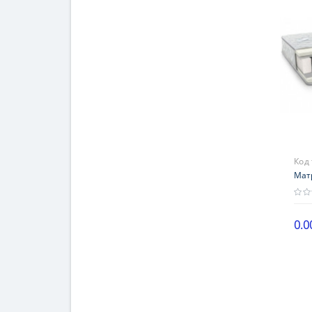
Код
Мат
0.0
Выс
16-2
Наг
до 1