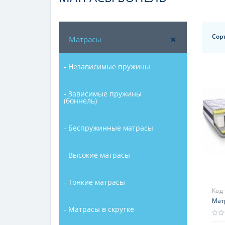
Сор
Матрасы
- Независимые пружины
- Зависимые пружины
(боннель)
- Беспружинные матрасы
- Высокие матрасы
- Тонкие матрасы
Код
Мат
- Матрасы в скрутке