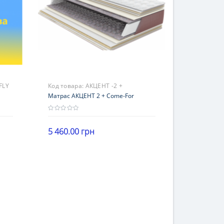
FLY
Код товара:
АКЦЕНТ -2 +
Матрас АКЦЕНТ 2 + Come-For
5 460.00 грн
Высота
В корзину
16-20 см
Нагрузка
121-140 кг
Жесткость
жесткие
Гарантия