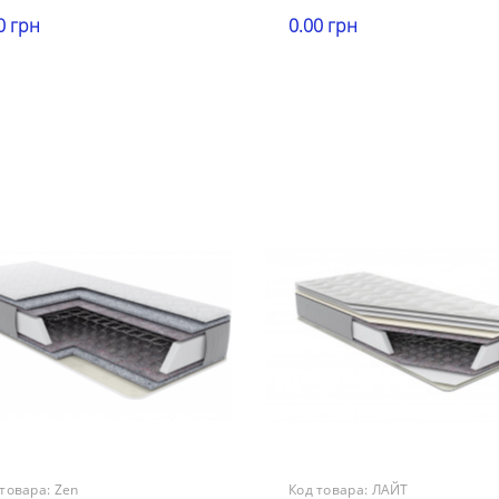
0 грн
0.00 грн
ота
Высота
В корзину
В корзину
0 см
21-25 см
рузка
Нагрузка
140 кг
более 140 кг
ткость
Жесткость
дней жесткости
средней жесткости
антия
Гарантия
месяцев
12 месяцев
 товара:
Zen
Код товара:
ЛАЙТ