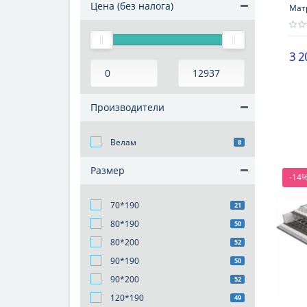
Цена (без налога)
Матр
3 2
Выс
16-2
Производители
Наг
101-
Велам
8
Жес
сре
Размер
-14
70*190
21
80*190
50
80*200
52
90*190
50
90*200
52
120*190
49