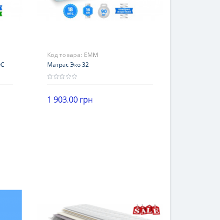
Код товара:
ЕММ
ОС
Матрас Эко 32
1 903.00 грн
Высота
В корзину
16-20 см
Нагрузка
до 100 кг
Жесткость
средней жесткости