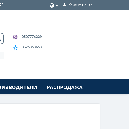
ог
Клиент-центр
0507774229
0675353653
ОИЗВОДИТЕЛИ
РАСПРОДАЖА