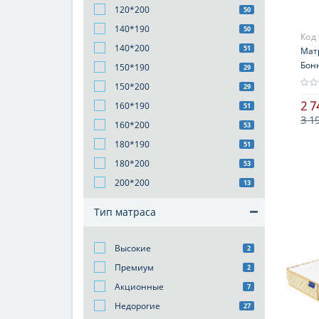
120*200
50
140*190
50
Код
140*200
51
Мат
Бон
150*190
29
150*200
29
2 7
160*190
51
3 1
160*200
53
Выс
180*190
51
16-2
180*200
53
Наг
200*200
13
101-
Жес
Тип матраса
сре
Высокие
2
Премиум
2
Акционные
7
Недорогие
27