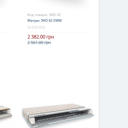
Код товара:
ЭКО 42
Матрас ЭКО 42 ЕММ
2 382.00 грн
2 561.00 грн
Высота
В корзину
9-15 см
Нагрузка
до 100 кг
Жесткость
средней жесткости
Гарантия
18 месяцев