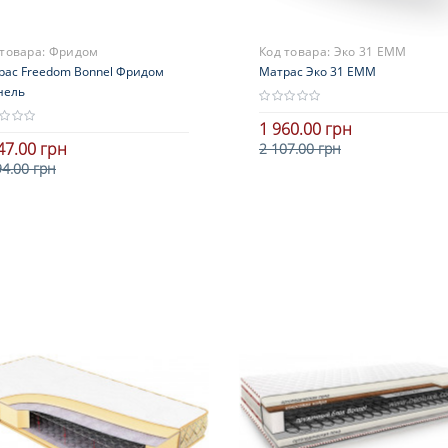
 товара:
Фридом
Код товара:
Эко 31 ЕММ
рас Freedom Bonnel Фридом
Матрас Эко 31 ЕММ
нель
1 960.00 грн
47.00 грн
2 107.00 грн
94.00 грн
Высота
В корзину
ота
9-15 см
В корзину
0 см
Нагрузка
рузка
до 100 кг
120 кг
Жесткость
ткость
средней жесткости
дней жесткости