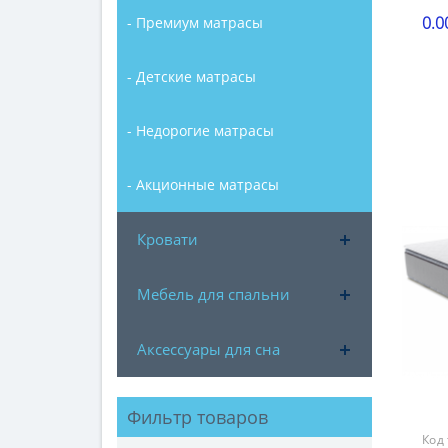
0.0
- Премиум матрасы
Выс
16-2
- Детские матрасы
Наг
121-
- Недорогие матрасы
Жес
сре
- Акционные матрасы
Гар
18 
Кровати
Мебель для спальни
Аксессуары для сна
Фильтр товаров
Код