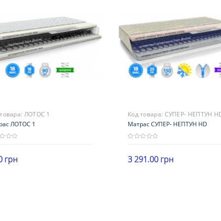
 товара:
ЛОТОС 1
Код товара:
СУПЕР- НЕПТУН H
рас ЛОТОС 1
Матрас СУПЕР- НЕПТУН HD
0 грн
3 291.00 грн
ота
Высота
В корзину
В корзину
0 см
16-20 см
рузка
Нагрузка
00 кг
более 140 кг