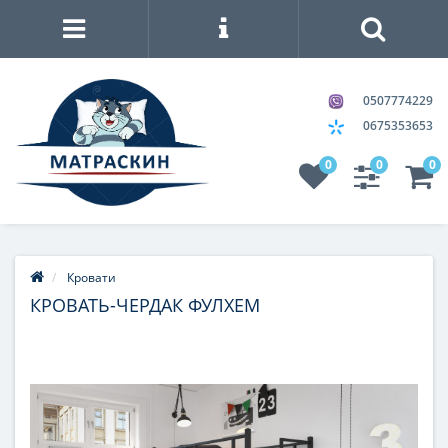
0507774229
0675353653
0
0
0
Кровати
КРОВАТЬ-ЧЕРДАК ФУЛХЕМ