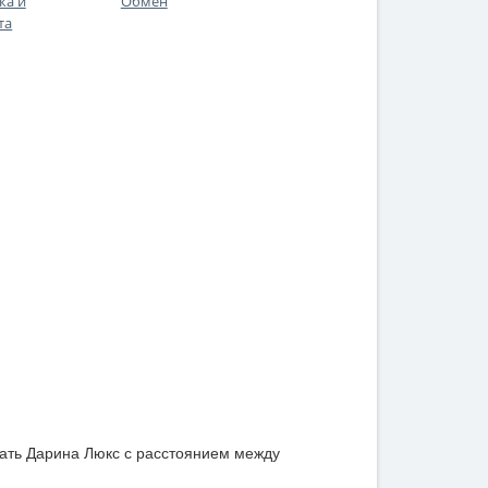
ка и
Обмен
та
вать Дарина Люкс с расстоянием между