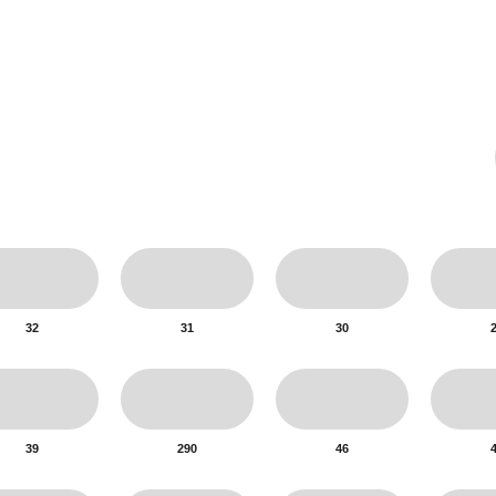
32
31
30
39
290
46