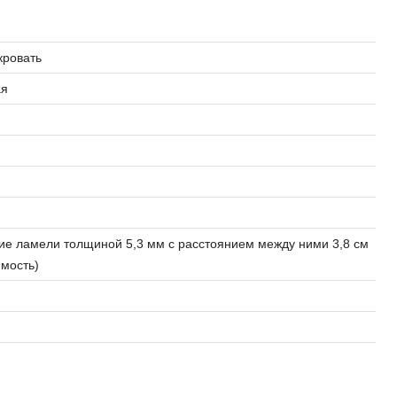
кровать
ая
ие ламели толщиной 5,3 мм с расстоянием между ними 3,8 см
имость)