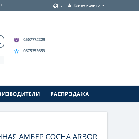
ог
Клиент-центр
0507774229
0675353653
ОИЗВОДИТЕЛИ
РАСПРОДАЖА
ННАЯ АМБЕР СОСНА ARBOR