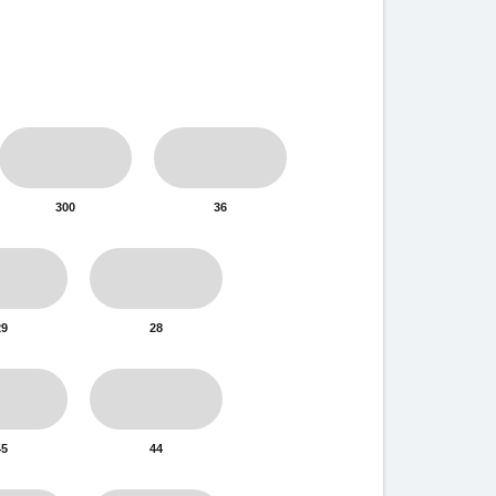
300
36
29
28
45
44