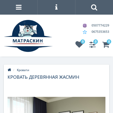
0507774229
0675353653
0
0
0
Кровати
КРОВАТЬ ДЕРЕВЯННАЯ ЖАСМИН