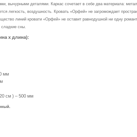
и, вычурными деталями. Каркас сочетает в себе два материала: метал
ется легкость, воздушность. Кровать «Орфей» не загромождает простра
ящество линий кровати «Орфей» не оставит равнодушной ни одну рома
 сладкие сны.
на х длина):
0 мм
мм
0 см ) – 500 мм
рный.