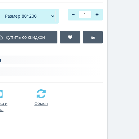
Купить со скидкой
н
ка и
Обмен
та