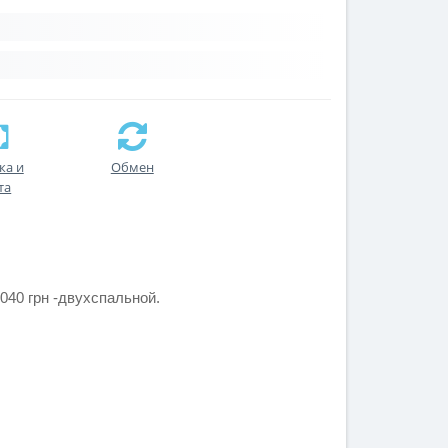
ка и
Обмен
та
040 грн -двухспальной.