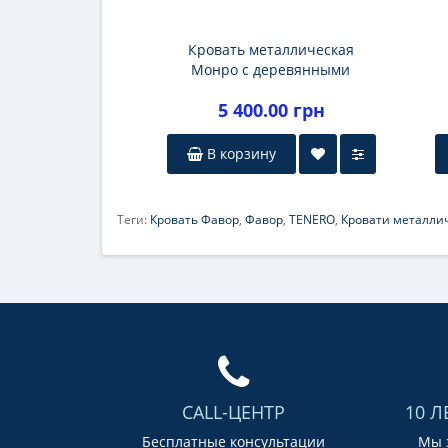
Кровать металлическая
Монро с деревянными
ножками
5 400.00 грн
В корзину
Теги:
Кровать Фавор
,
Фавор
,
TENERO
,
Кровати металли
CALL-ЦЕНТР
10 Л
Бесплатные консультации
Мы з