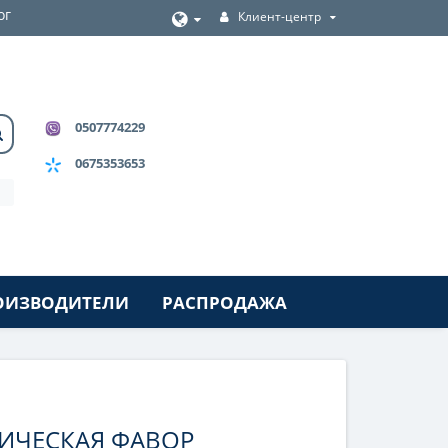
ог
Клиент-центр
0507774229
0675353653
ОИЗВОДИТЕЛИ
РАСПРОДАЖА
ИЧЕСКАЯ ФАВОР