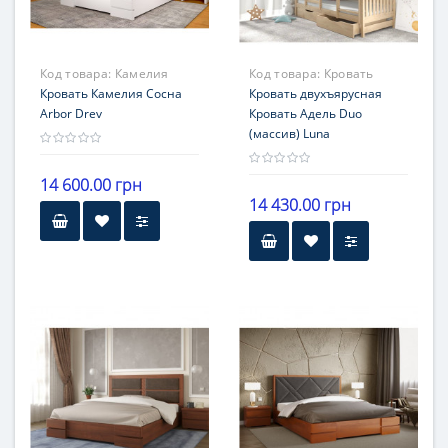
Код товара:
Камелия
Код товара:
Кровать
Кровать Камелия Сосна
Адель Duo (массив)
Кровать двухъярусная
Arbor Drev
Кровать Адель Duo
(массив) Luna
14 600.00 грн
14 430.00 грн
Гарантия
12 месяцев