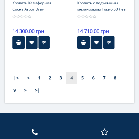
Кровать Калифорния
Кровать с подъемным
Сосна Arbor Drev
механизмом Токио 50 Лев
14 300.00 грн
14 710.00 грн
Гарантия
12 месяцев
|<
<
1
2
3
4
5
6
7
8
9
>
>|