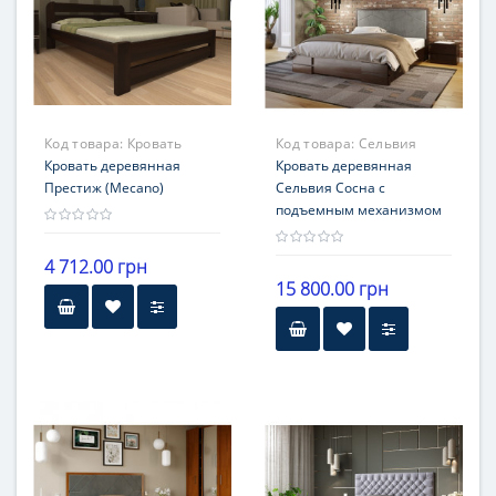
Код товара:
Кровать
Код товара:
Сельвия
Престиж
Кровать деревянная
Кровать деревянная
Престиж (Mecano)
Сельвия Сосна с
подъемным механизмом
4 712.00 грн
15 800.00 грн
Гарантия
12 месяцев