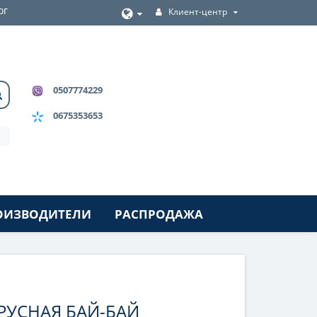
ог
Клиент-центр
0507774229
0675353653
ОИЗВОДИТЕЛИ
РАСПРОДАЖА
РУСНАЯ БАЙ-БАЙ