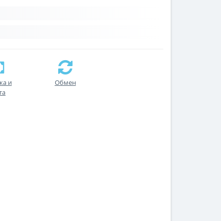
ка и
Обмен
та