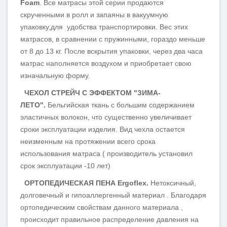
Foam
.
Все матрасы этой серии продаются
скрученными в ролл и запаяны в вакуумную
упаковку,для удобства транспортировки. Вес этих
матрасов, в сравнении с пружинными, гораздо меньше
от 8 до 13 кг. После вскрытия упаковки, через два часа
матрас наполняется воздухом и приобретает свою
изначальную форму.
ЧЕХОЛ СТРЕЙЧ С ЭФФЕКТОМ "ЗИМА-
ЛЕТО"
.
Бельгийская ткань с большим содержанием
эластичных волокон, что существенно увеличивает
сроки эксплуатации изделия. Вид чехла остается
неизменным на протяжении всего срока
использования матраса ( производитель установил
срок эксплуатации -10 лет)
ОРТОПЕДИЧЕСКАЯ ПЕН
А
Ergoflex.
Нетоксичный,
долговечный и гипоаллергенный материал . Благодаря
ортопедическим свойствам данного материала ,
происходит правильное распределение давления на