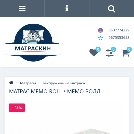
0507774229
0675353653
0
0
0
Матрасы
Беспружинные матрасы
МАТРАС MEMO ROLL / МЕМО РОЛЛ
--31%