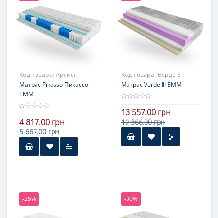
выше средней жесткости
Код товара:
Артист
Код товара:
Верде 3
Матрас Pikasso Пикассо
Матрас Verde III ЕММ
ЕММ
13 557.00 грн
4 817.00 грн
19 366.00 грн
5 667.00 грн
Высота
более 25 см
Нагрузка
более 140 кг
-25%
-30%
Жесткость
стороны с разной