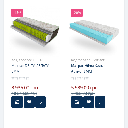
121-140 кг
-15%
-20%
Жесткость
средней жесткости
Гарантия
3 года
Код товара:
DELTA
Код товара:
Артист
Матрас DELTA ДЕЛЬТА
Матрас Hilma Хилма
ЕММ
Артист ЕММ
8 936.00 грн
5 989.00 грн
10 514.00 грн
7 485.00 грн
Высота
более 25 см
Нагрузка