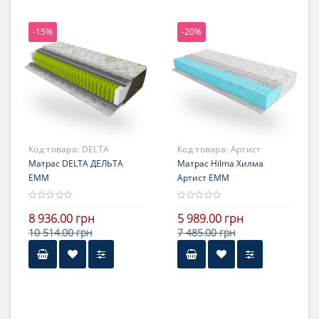
121-140 кг
-15%
-20%
Жесткость
средней жесткости
Гарантия
3 года
Код товара:
DELTA
Код товара:
Артист
Матрас DELTA ДЕЛЬТА
Матрас Hilma Хилма
ЕММ
Артист ЕММ
8 936.00 грн
5 989.00 грн
10 514.00 грн
7 485.00 грн
Высота
более 25 см
Нагрузка