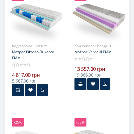
выше средней жесткости
Код товара:
Артист
Код товара:
Верде 3
Матрас Pikasso Пикассо
Матрас Verde III ЕММ
ЕММ
13 557.00 грн
4 817.00 грн
19 366.00 грн
5 667.00 грн
Высота
более 25 см
Нагрузка
более 140 кг
-25%
-30%
Жесткость
стороны с разной