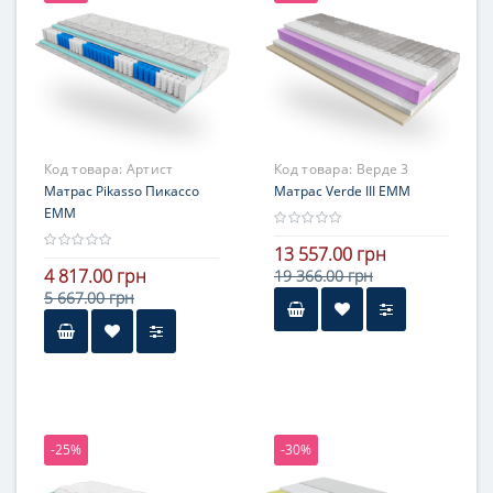
выше средней жесткости
Код товара:
Артист
Код товара:
Верде 3
Матрас Pikasso Пикассо
Матрас Verde III ЕММ
ЕММ
13 557.00 грн
4 817.00 грн
19 366.00 грн
5 667.00 грн
Высота
более 25 см
Нагрузка
более 140 кг
-25%
-30%
Жесткость
стороны с разной