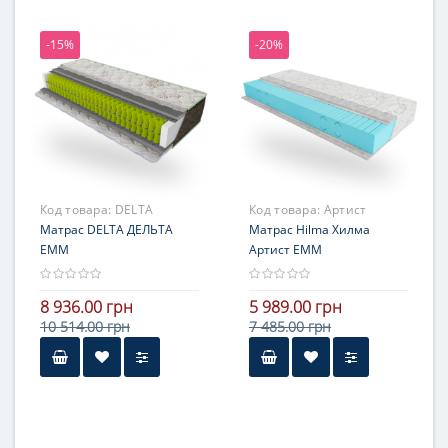
121-140 кг
-15%
-20%
Жесткость
средней жесткости
Гарантия
3 года
Код товара:
DELTA
Код товара:
Артист
Матрас DELTA ДЕЛЬТА
Матрас Hilma Хилма
ЕММ
Артист ЕММ
8 936.00 грн
5 989.00 грн
10 514.00 грн
7 485.00 грн
Высота
более 25 см
Нагрузка