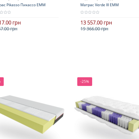
рас Pikasso Пикассо ЕММ
Матрас Verde III ЕММ
17.00 грн
13 557.00 грн
67.00 грн
19 366.00 грн
Высота
В корзину
В корзину
более 25 см
Нагрузка
более 140 кг
Жесткость
стороны с разной жесткостью
%
-25%