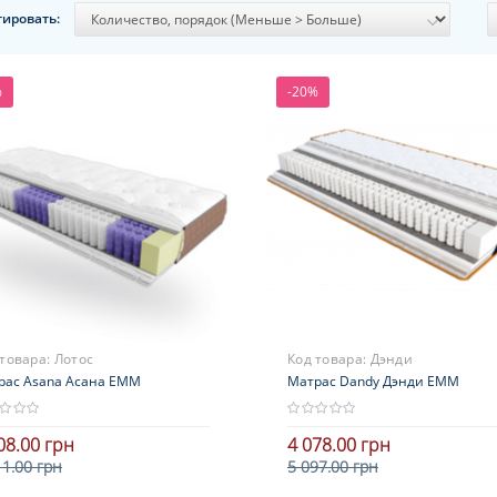
тировать:
%
-20%
 товара:
Лотос
Код товара:
Дэнди
рас Asana Асана ЕММ
Матрас Dandy Дэнди ЕММ
08.00 грн
4 078.00 грн
11.00 грн
5 097.00 грн
Высота