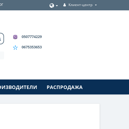
ог
Клиент-центр
0507774229
0675353653
ОИЗВОДИТЕЛИ
РАСПРОДАЖА