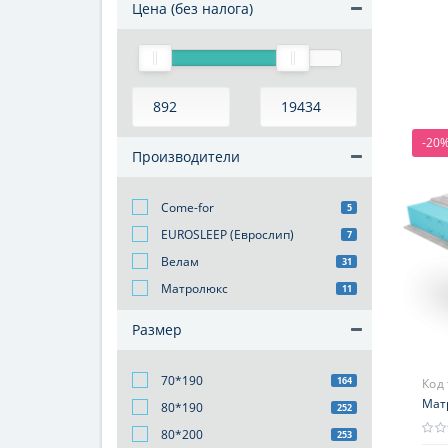
Цена (без налога)
-20
Производители
Come-for
5
EUROSLEEP (Еврослип)
7
Велам
31
Матролюкс
11
Размер
70*190
164
Код
Мат
80*190
252
80*200
253