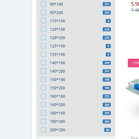
5 9
90*190
251
7 4
90*200
254
115*190
9
120*190
233
120*200
235
125*190
9
135*190
9
140*190
-15
244
140*200
247
150*190
198
150*200
198
160*190
255
160*200
260
180*190
255
180*200
260
200*200
86
Код