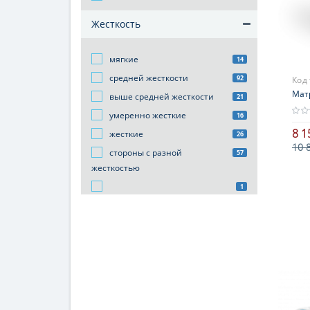
Жесткость
мягкие
14
средней жесткости
92
Код
Мат
выше средней жесткости
21
умеренно жесткие
16
8 1
жесткие
26
10 
стороны с разной
57
жесткостью
1