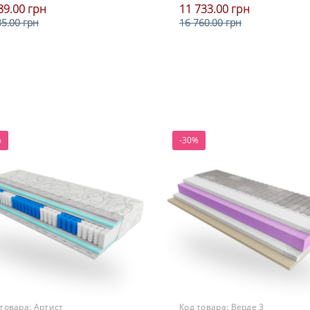
89.00 грн
11 733.00 грн
85.00 грн
16 760.00 грн
Высота
В корзину
В корзину
20-25 см
Нагрузка
более 150 кг
Жесткость
выше средней жесткости
%
-30%
 товара:
Артист
Код товара:
Верде 3