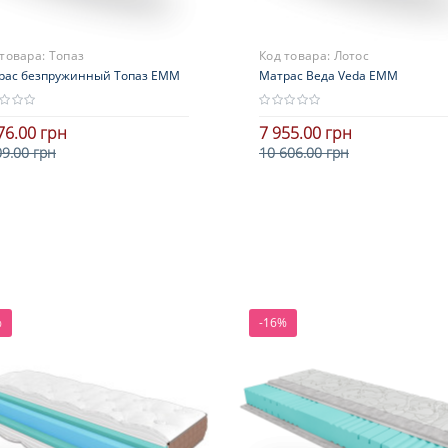
 товара:
Топаз
Код товара:
Лотос
рас безпружинный Топаз ЕММ
Матрас Веда Veda ЕММ
76.00 грн
7 955.00 грн
09.00 грн
10 606.00 грн
В корзину
В корзину
%
-16%