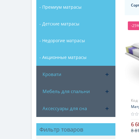
Сор
- Премиум матрасы
- Детские матрасы
-25
- Недорогие матрасы
- Акционные матрасы
Кровати
Мебель для спальни
Код
Мат
Аксессуары для сна
6 6
Фильтр товаров
8 8