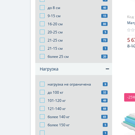
до 8 см
40
9-15 см
15
Код
Мат
16-20 см
80
20-25 см
5
5 6
21-25 см
73
8 1
21-15 см
1
более 25 см
20
Нагрузка
нагрузка не ограничена
9
до 100 кг
32
-25
101-120 кг
49
121-140 кг
68
более 140 кг
65
более 150 кг
5
1