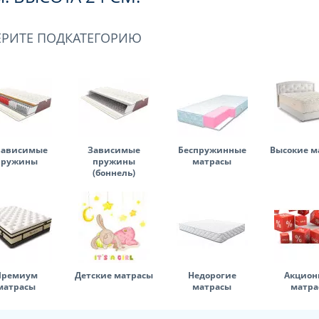
ЕРИТЕ ПОДКАТЕГОРИЮ
зависимые
Зависимые
Беспружинные
Высокие м
пружины
пружины
матрасы
(боннель)
Премиум
Детские матрасы
Недорогие
Акцион
матрасы
матрасы
матра