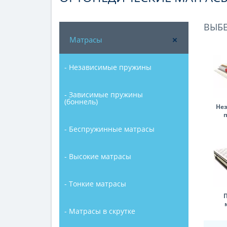
ВЫБ
Матрасы
- Независимые пружины
- Зависимые пружины
(боннель)
Не
- Беспружинные матрасы
- Высокие матрасы
- Тонкие матрасы
- Матрасы в скрутке