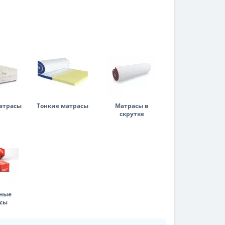
атрасы
Тонкие матрасы
Матрасы в
скрутке
ные
сы