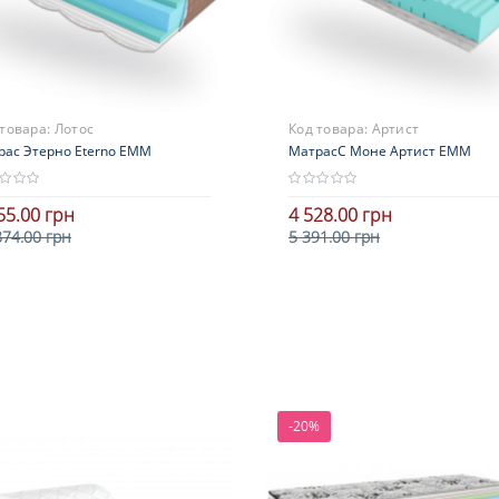
 товара:
Лотос
Код товара:
Артист
рас Этерно Eterno ЕММ
МатрасС Моне Артист ЕММ
55.00 грн
4 528.00 грн
874.00 грн
5 391.00 грн
В корзину
В корзину
-20%