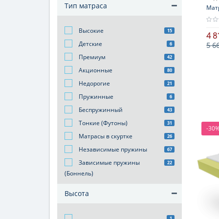
Тип матраса
Мат
Высокие
15
4 8
Детские
6
5 6
Премиум
42
Акционные
80
Недорогие
21
Пружинные
6
Беспружинный
43
Тонкие (Футоны)
31
-30
Матрасы в скуртке
26
Независимые пружины
67
Зависимые пружины
22
(Боннель)
Высота
1