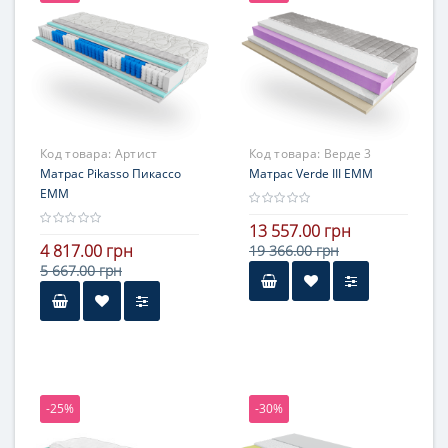
выше средней жесткости
Код товара:
Артист
Код товара:
Верде 3
Матрас Pikasso Пикассо
Матрас Verde III ЕММ
ЕММ
13 557.00 грн
4 817.00 грн
19 366.00 грн
5 667.00 грн
Высота
более 25 см
Нагрузка
более 140 кг
-25%
-30%
Жесткость
стороны с разной