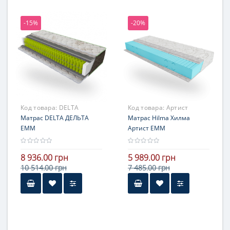
121-140 кг
-15%
-20%
Жесткость
средней жесткости
Гарантия
3 года
Код товара:
DELTA
Код товара:
Артист
Матрас DELTA ДЕЛЬТА
Матрас Hilma Хилма
ЕММ
Артист ЕММ
8 936.00 грн
5 989.00 грн
10 514.00 грн
7 485.00 грн
Высота
более 25 см
Нагрузка