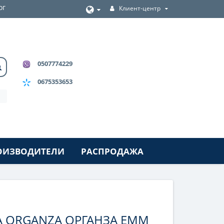
ог
Клиент-центр
0507774229
0675353653
ОИЗВОДИТЕЛИ
РАСПРОДАЖА
A ORGANZA ОРГАНЗА ЕММ