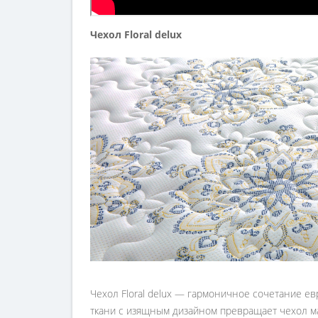
Чехол Floral delux
Чехол Floral delux — гармоничное сочетание е
ткани с изящным дизайном превращает чехол ма