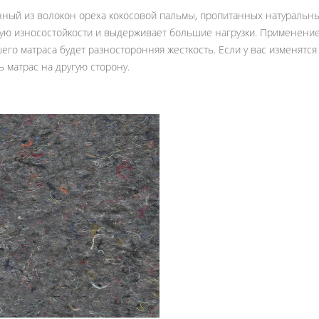
нный из волокон ореха кокосовой пальмы, пропитанных натуральны
ю износостойкости и выдерживает большие нагрузки. Применение 
шего матраса будет разносторонняя жесткость. Если у вас изменятс
 матрас на другую сторону.