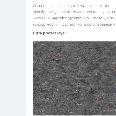
Coconut coir — природный материал, изготовле
приобретает дополнительную прочность, высоку
жестким и наделяет эффектом 2в1, поэтому у ва
комфортности — достаточно просто перевернуть
Ultra protect layer