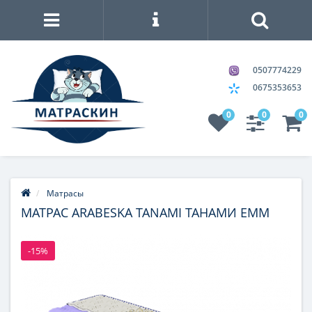
0507774229
0675353653
0
0
0
Матрасы
МАТРАС ARABESKA TANAMI ТАНАМИ ЕММ
-15%