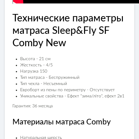
Технические параметры
матраса Sleep&Fly SF
Comby New
Высота - 21 см
Жесткость - 4/5
Нагрузка 150
Тип матраса - Беспружинный
Тип чехла - Несъемный
Евроборт из пены по периметру - Отсутствует
Уникальные свойства - Ефект "зима/літо", ефект 2в1
Гарантия: 36 месяца
Материалы матраса Comby
Натуральная шерсть