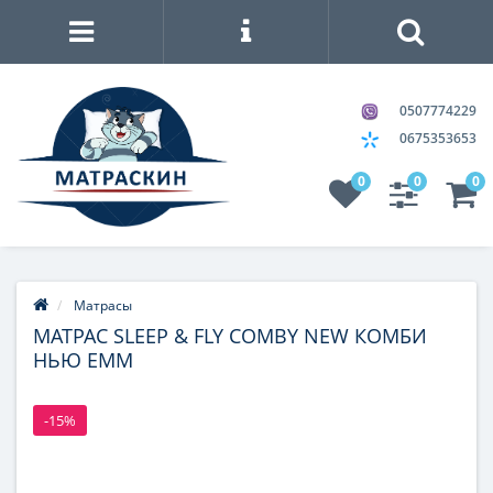
0507774229
0675353653
0
0
0
Матрасы
МАТРАС SLEEP & FLY COMBY NEW КОМБИ
НЬЮ ЕММ
-15%