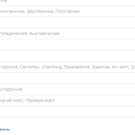
носпальные, Двуспальные, Полуторные
топедические, Анатомические
cropocket, Синтепон, Спанбонд, Термовойлок, Трикотаж, Хот мелт, S
усторонние
едний класс, Премиум класс
ужины