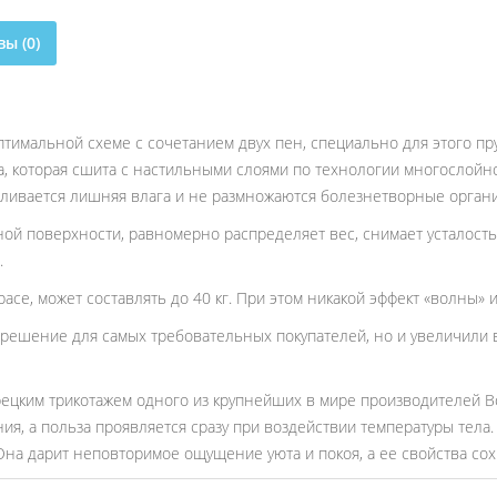
ы (0)
птимальной схеме с сочетанием двух пен, специально для этого п
а, которая сшита с настильными слоями по технологии многослойно
капливается лишняя влага и не размножаются болезнетворные орган
й поверхности, равномерно распределяет вес, снимает усталость и
.
расе, может составлять до 40 кг. При этом никакой эффект «волны» 
 решение для самых требовательных покупателей, но и увеличили в
ецким трикотажем одного из крупнейших в мире производителей Bo
ия, а польза проявляется сразу при воздействии температуры тела.
 Она дарит неповторимое ощущение уюта и покоя, а ее свойства с