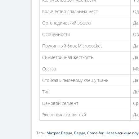
Количество спальных мест
Од
Ортопедический эффект
Да
Особенности
Ор
Пружинный блок Micropocket
Да
Симметричная жесткость
Да
Состав
Mi
Стойкая к пылевому клещу ткань
Да
Тип
Дв
Ценовой сегмент
Ср
Экологически чистый
Да
Теги:
Матрас Верда
,
Верда
,
Come-for
,
Независимые пр