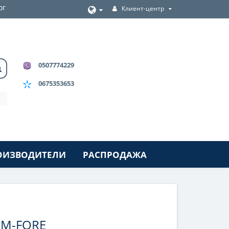
ог
Клиент-центр
0507774229
0675353653
ОИЗВОДИТЕЛИ
РАСПРОДАЖА
OM-FORE