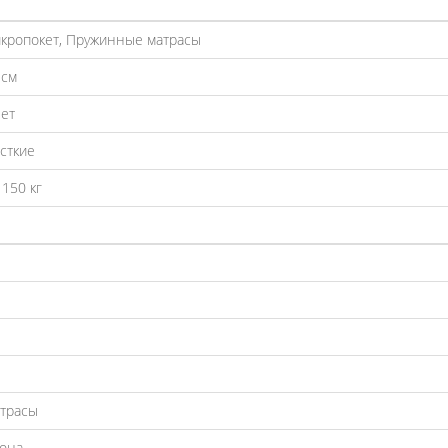
кропокет, Пружинные матрасы
 см
лет
сткие
 150 кг
трасы
зона