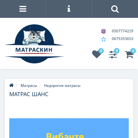
0507774229
0675353653
0
0
0
Матрасы
Недорогие матрасы
МАТРАС ШАНС