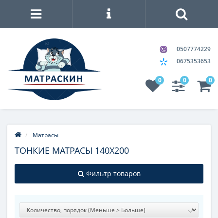
0507774229
0675353653
0
0
0
Матрасы
ТОНКИЕ МАТРАСЫ 140Х200
Фильтр товаров