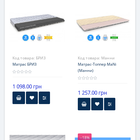
101-120 кг
Жесткость
средней жесткости
Гарантия
18 месяцев
Код товара:
БРИЗ
Код товара:
Манни
Матрас БРИЗ
Матрас-Топпер MaNi
(Манни)
1 098.00 грн
1 257.00 грн
Высота
Высота
14 см
до 8 см
Гарантия
Нагрузка
12 месяцев
до 100 кг
--18%