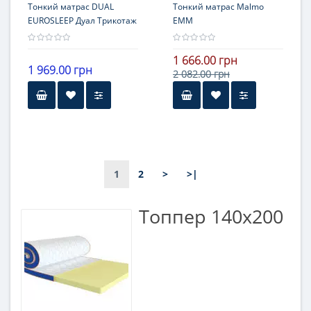
Трикотаж
Тонкий матрас DUAL
Тонкий матрас Malmo
EUROSLEEP Дуал Трикотаж
ЕММ
1 666.00 грн
1 969.00 грн
2 082.00 грн
1
2
>
>|
Топпер 140х200