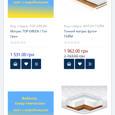
Гарантия
18 месяцев
Код товара:
TOP GREEN
Код товара:
ФУТОН ТАЙМ
Матрас TOP GREEN / Топ
Тонкий матрас футон
Грин
ТАЙМ
1 962.00 грн
1 531.00 грн
2 763.00 грн
Высота
Высота
до 8 см
до 8 см
Нагрузка
Нагрузка
101-120 кг
101-120 кг
Жесткость
Жесткость
средней жесткости
стороны с разной
жесткостью
Гарантия