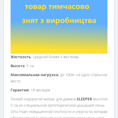
Жесткость
: средний ближе к жесткому
Высота
: 5 см
Максимальная нагрузка:
до 100кг на одно спальное
место
Гарантия:
18 месяцев
Тонкий недорогой матрас для дивана
SLEEPER
высотой
5 см из специальной ортопедической дышащей пены
Orto Foam повышенной плотности и упругости, которая
обеспечивает выравнивание поверхности спального