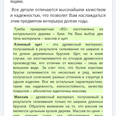
ящики.
Все детали отличаются высочайшем качеством
и надежностью, что позволит Вам наслаждаться
этим предметом интерьера долгие годы.
Тумба прикроватная «В2» изготовлена из
натурального дерева – бука. На Ваш выбор два
типа материала – массив и щит.
Клееный щит
– это древесный материал,
получаемый в результате склеивания по ширине и
по длине деревянных брусков. Щит, ни в коем
случае, не изготавливается из отходов древесного
производства, его отличие от массива – лишь во
внешнем виде. За счет того, что более короткие
бруски склеиваются по несколько в ряд, может
получаться сочетание разных оттенков и структур в
одном изделии. Все же остальные характеристики,
такие как надежность, износостойкость, качество
покрытия – абсолютно идентичны массиву.
Массив
– древесный материал, получаемый в
результате склеивания только по ширине длинных
брусков. Обратите внимание на то, что массив не
является цельным куском дерева. Массив по цене –
чуть дороже щита, это обусловлено лишь