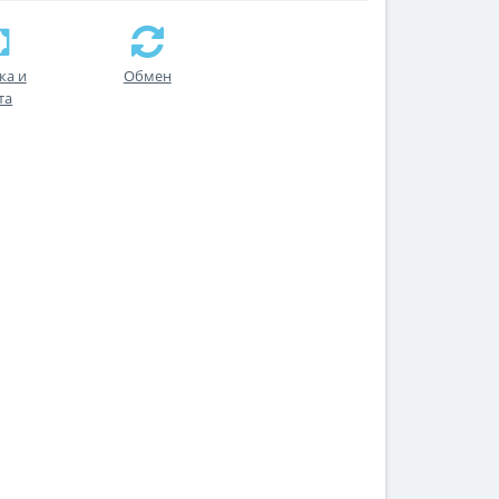
ка и
Обмен
та