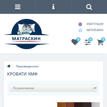
0507774229
0675353653
0
0
0
Производители
КРОВАТИ ХМФ