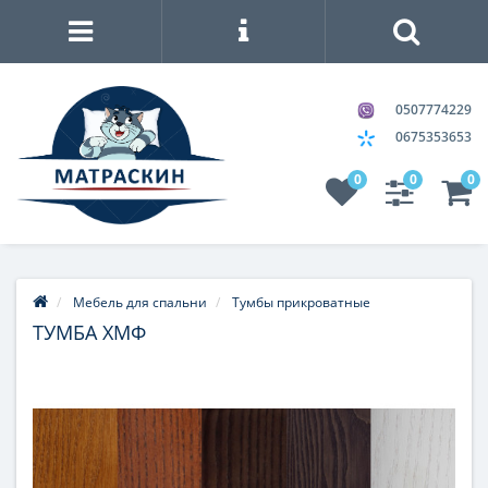
0507774229
0675353653
0
0
0
Мебель для спальни
Тумбы прикроватные
ТУМБА ХМФ