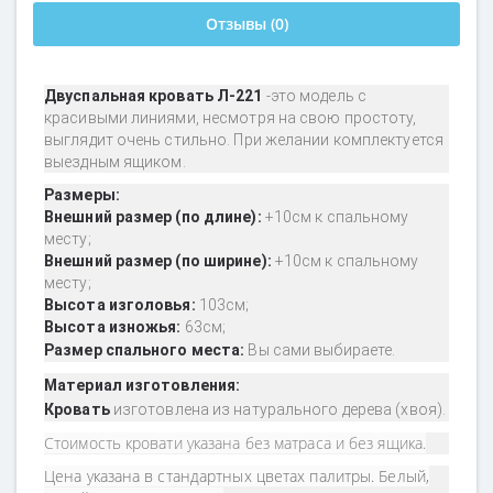
Отзывы (0)
Двуспальная кровать Л-221
-
это модель с
красивыми линиями, несмотря на свою простоту,
выглядит очень стильно.
При желании комплектуется
выездным ящиком
.
Размеры:
Внешний размер (по длине):
+
10см к
спальному
месту;
Внешний размер (по ширине):
+10
см к спальному
месту
;
Высота изголовья:
103см;
Высота изножья:
63см;
Размер спального места:
Вы сами выбираете.
Материал изготовления:
​Кровать
изготовлена из натурального дерева (хвоя
).
Стоимость кровати указана без матраса и без ящика.
Цена указана в стандартных цветах палитры. Белый,