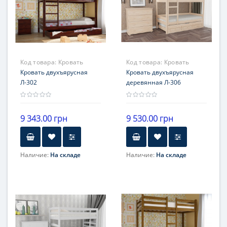
Код товара:
Кровать
Код товара:
Кровать
Л-302
Кровать двухъярусная
двухъярусная
Кровать двухъярусная
Л-302
деревянная Л-306
деревянная Л-306
9 343.00 грн
9 530.00 грн
Наличие:
На складе
Наличие:
На складе