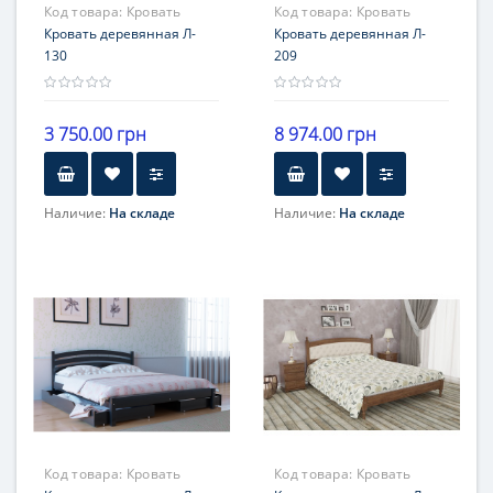
Код товара:
Кровать
Код товара:
Кровать
деревянная Л- 130
Кровать деревянная Л-
деревянная Л- 209
Кровать деревянная Л-
130
209
3 750.00 грн
8 974.00 грн
Наличие:
На складе
Наличие:
На складе
Код товара:
Кровать
Код товара:
Кровать