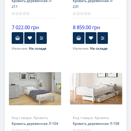
деревянная Л- 211
Кровать деревянная Л-
деревянная Л- 231
Кровать деревянная Л-
211
231
7 022.00 грн
8 859.00 грн
Наличие:
На складе
Наличие:
На складе
Код товара:
Кровать
Код товара:
Кровать
Л-104
Кровать деревянная Л-104
деревянная Л-108
Кровать деревянная Л-108