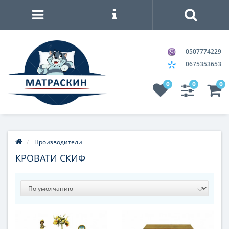
0507774229
0675353653
0
0
0
Производители
КРОВАТИ СКИФ