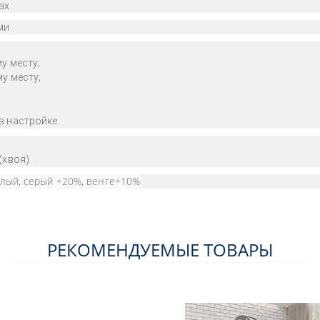
ах.
и .
у месту;
му месту
;
в настройке.
(хвоя
).
елый, серый +20%, венге+10%
РЕКОМЕНДУЕМЫЕ ТОВАРЫ