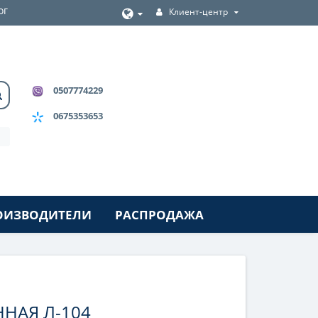
ог
Клиент-центр
0507774229
0675353653
ОИЗВОДИТЕЛИ
РАСПРОДАЖА
ННАЯ Л-104