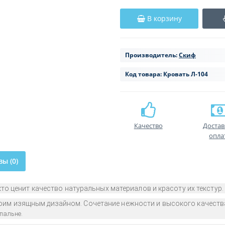
В корзину
Производитель:
Скиф
Код товара:
Кровать Л-104
Качество
Достав
опла
ы (0)
 кто ценит качество натуральных материалов и красоту их текстур.
воим изящным дизайном. Сочетание нежности и высокого качеств
пальне.