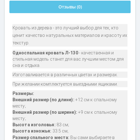
Отзывы (0)
Кровать из дерева - это лучший выбор для тех, кто
ценит качество натуральных материалов и красоту их
текстур.
Односпальная кровать Л-130
- качественная и
стильная модель станет для вас лучшим местом для
сна и отдыха.
Изготавливается в различных цветах и размерах.
При желании комплектуется выездными ящиками.
Размеры:
Внешний размер (по длине):
+
12 см к
спальному
месту;
Внешний размер (по ширине):
+
9 см к спальному
месту
;
Высота изголовья:
83 см;
Высота изножья:
33.5 см;
Размер спального места:
Вы сами выбираете в