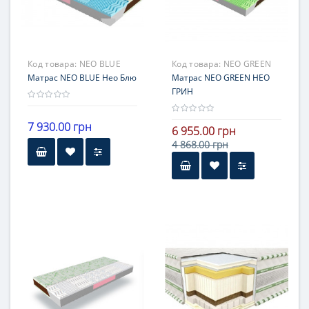
Гарантия
18 месяцев
Код товара:
NEO BLUE
Код товара:
NEO GREEN
Матрас NEO BLUE Нео Блю
Матрас NEO GREEN НЕО
ГРИН
7 930.00 грн
6 955.00 грн
4 868.00 грн
Высота
Высота
16-20 см
16-20 см
Нагрузка
Нагрузка
121-140 кг
121-140 кг
Жесткость
Жесткость
средней жесткости
средней жесткости
Гарантия
Гарантия
18 месяцев
18 месяцев