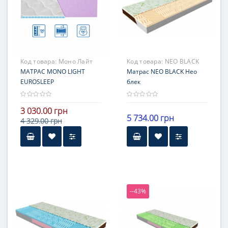
стороны с разной
жесткостью
Гарантия
18 месяцев
Код товара:
Моно Лайт
Код товара:
NEO BLACK
Еврослип
МАТРАС MONO LIGHT
Матрас NEO BLACK Нео
EUROSLEEP
блек
3 030.00 грн
5 734.00 грн
4 329.00 грн
Высота
Высота
9-15 см
16-20 см
Нагрузка
Нагрузка
121-140 кг
121-140 кг
--43%
Жесткость
Жесткость
средней жесткости
жесткие