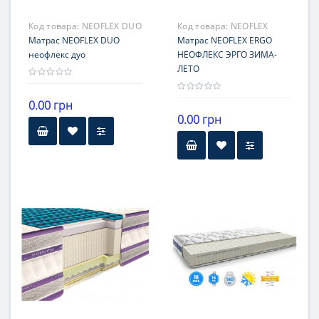
18 месяцев
Код товара:
NEOFLEX DUO
Код товара:
NEOFLEX
Матрас NEOFLEX DUO
ERGO
Матрас NEOFLEX ERGO
неофлекс дуо
НЕОФЛЕКС ЭРГО ЗИМА-
ЛЕТО
0.00 грн
0.00 грн
Высота
Высота
16-20 см
21-25 см
Нагрузка
Нагрузка
101-120 кг
121-140 кг
Жесткость
Жесткость
стороны с разной
жесткостью
стороны с разной
жесткостью
Гарантия
Гарантия
18 месяцев
18 месяцев