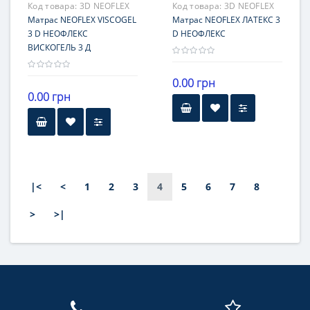
Код товара:
3D NEOFLEX
Код товара:
3D NEOFLEX
VISCOGEL
Матрас NEOFLEX VISCOGEL
ЛАТЕКС
Матрас NEOFLEX ЛАТЕКС 3
3 D НЕОФЛЕКС
D НЕОФЛЕКС
ВИСКОГЕЛЬ 3 Д
0.00 грн
0.00 грн
Высота
Высота
16-20 см
21-25 см
Нагрузка
Нагрузка
101-120 кг
|<
<
1
2
3
4
5
6
7
8
101-120 кг
Жесткость
Жесткость
>
>|
средней жесткости
стороны с разной
Гарантия
жесткостью
18 месяцев
Гарантия
18 месяцев